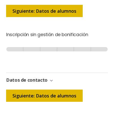
Siguiente: Datos de alumnos
Inscripción sin gestión de bonificación
Inscripción
-
0% Completo
1 de 6
Sin
Gestión
de
Bonificación
Datos de contacto
Siguiente: Datos de alumnos