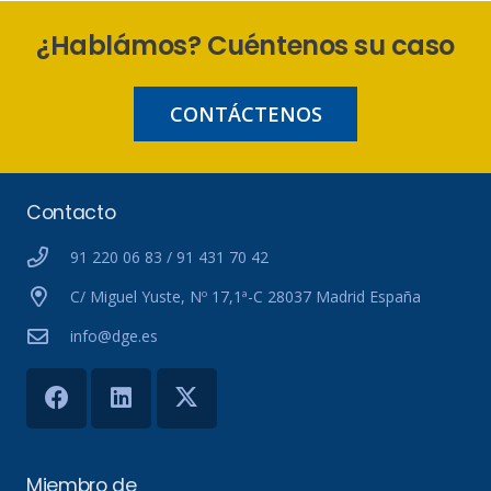
¿Hablámos? Cuéntenos su caso
CONTÁCTENOS
Contacto
91 220 06 83 / 91 431 70 42
C/ Miguel Yuste, Nº 17,1ª-C 28037 Madrid España
info@dge.es
Miembro de