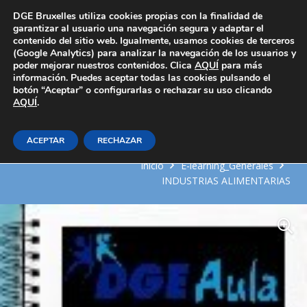
Área Privada
DGE Bruxelles utiliza cookies propias con la finalidad de
garantizar al usuario una navegación segura y adaptar el
contenido del sitio web. Igualmente, usamos cookies de terceros
(Google Analytics) para analizar la navegación de los usuarios y
poder mejorar nuestros contenidos. Clica
AQUÍ
para más
información. Puedes aceptar todas las cookies pulsando el
botón “Aceptar” o configurarlas o rechazar su uso clicando
AQUÍ
Elaboración de preparados
.
cárnicos frescos.
ACEPTAR
RECHAZAR
Inicio
E-learning_Generales
INDUSTRIAS ALIMENTARIAS