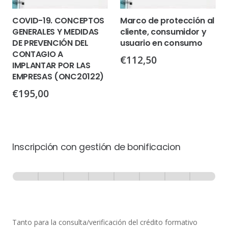
COVID-19. CONCEPTOS
Marco de protección al
GENERALES Y MEDIDAS
cliente, consumidor y
DE PREVENCIÓN DEL
usuario en consumo
CONTAGIO A
€
112,50
IMPLANTAR POR LAS
EMPRESAS (ONC20122)
€
195,00
Inscripción con gestión de bonificacion
Inscripción
-
0% Completo
1 de 8
con
Gestión
de
Tanto para la consulta/verificación del crédito formativo